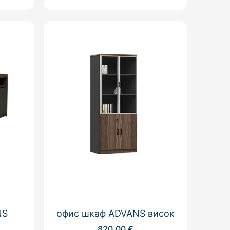
NS
офис шкаф ADVANS висок
820,00
€