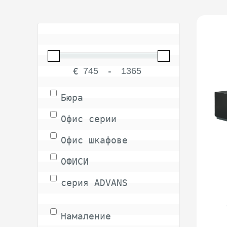
€
-
Minimum Price
Maximum Price
Бюра
Офис серии
Офис шкафове
ОФИСИ
серия ADVANS
Намаление