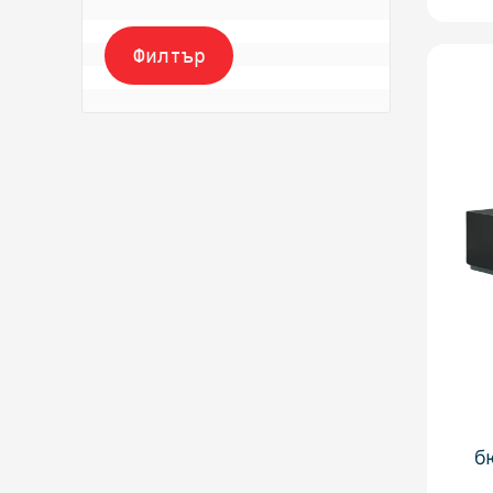
Филтър
б