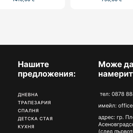
Нашите
Може да
предложения:
намерит
тел: 0878 88
ДНЕВНА
ТРАПЕЗАРИЯ
имейл:
offic
СПАЛНЯ
адрес: гр. П
ДЕТСКА СТАЯ
Асеновградс
КУХНЯ
(след първот