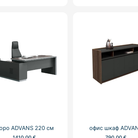
юро ADVANS 220 см
офис шкаф ADVA
1410,00
€
790,00
€