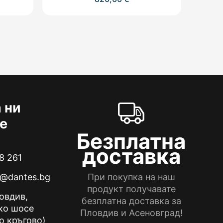
 ни
е
Безплатна
доставка
8 261
e@dantes.bg
При покупка на наш
продукт получавате
ловдив,
безплатна доставка за
ко шосе
Пловдив и Асеновград!
о кръгово)