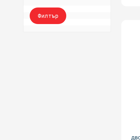
Филтър
дв