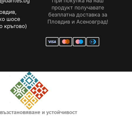
e@dantes.bg
При покупка на наш
продукт получавате
ловдив,
безплатна доставка за
ко шосе
Пловдив и Асеновград!
о кръгово)