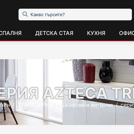
СПАЛНЯ
ДЕТСКА СТАЯ
КУХНЯ
ОФИ
ЕРИЯ AZTECA TR
азин
/
ТРАПЕЗАРИЯ
/
Шкафове и витрини
/
сери