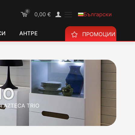
0
Български
0,00 €
СИ
АНТРЕ
ПРОМОЦИИ
IO
я AZTECA TRIO