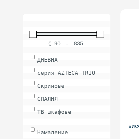
€
-
Minimum Price
Maximum Price
ДНЕВНА
серия AZTECA TRIO
Скринове
СПАЛНЯ
ТВ шкафове
ТРАПЕЗАРИЯ
вис
Намаление
Шкафове и витрини