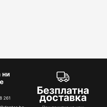
 ни
е
Безплатна
доставка
8 261