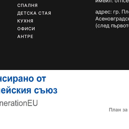
имейл:
offic
СПАЛНЯ
адрес: гр. П
ДЕТСКА СТАЯ
Асеновградс
КУХНЯ
(след първот
ОФИСИ
АНТРЕ