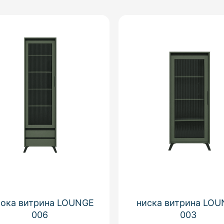
сока витрина LOUNGE
ниска витрина LO
006
003