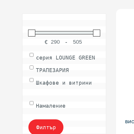
€
-
Minimum Price
Maximum Price
серия LOUNGE GREEN
ТРАПЕЗАРИЯ
Шкафове и витрини
Намаление
ви
Филтър