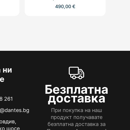
490,00
€
 ни
е
Безплатна
доставка
8 261
e@dantes.bg
При покупка на наш
продукт получавате
ловдив,
безплатна доставка за
ко шосе