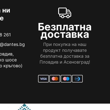
 ни
е
Безплатна
доставка
8 261
e@dantes.bg
При покупка на наш
продукт получавате
ловдив,
безплатна доставка за
ко шосе
Пловдив и Асеновград!
о кръгово)