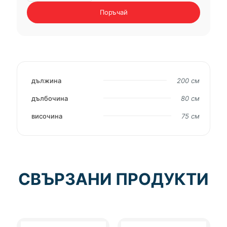
ADVANS
Поръчай
200
см
дължина
200 см
дълбочина
80 см
височина
75 см
СВЪРЗАНИ ПРОДУКТИ